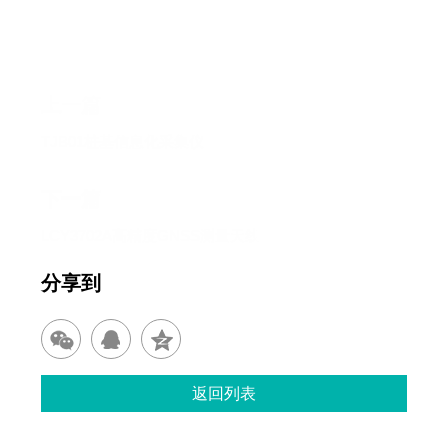
上一篇
TJB01桩基信息化采集仪
下一篇
LCY3702A高精度GNSS测量天线
分享到
返回列表