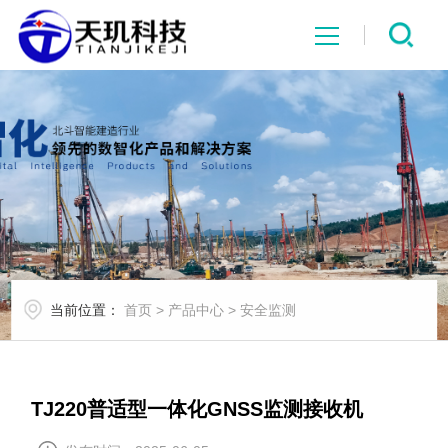
网站首页
系统中心
解决方案
项目案例
当前位置：
首页
>
产品中心
>
安全监测
产品中心
行业资讯
TJ220普适型一体化GNSS监测接收机