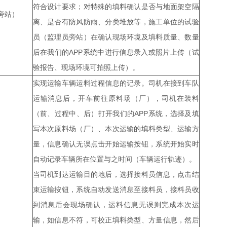
符合设计要求；对特殊的填料确认是否与地面架空隔
旁站）
离、是否有防风防雨、分类堆放等，施工单位的试验
员（监理员旁站）在确认现场环境及填料质量、数量
后在我们的APP系统中进行信息录入或照片上传（试
验报告、现场环境可拍照上传）。
实现运输车辆运料过程信息的记录。司机在接到车队
运输消息后，开车前往原料场（厂），司机在装料
（前、过程中、后）打开我们的APP系统，选择及填
写本次原料场（厂）、本次运输的填料类型、运输方
量，信息确认无误点击开始运输按钮，系统开始实时
自动记录车辆所在位置与之时间（车辆运行轨迹）。
当司机到达运输目的地后，选择接料员信息，点击结
束运输按钮，系统自动发送消息至接料员，接料员收
到消息后会现场确认，运料信息无误则完成本次运
输，如信息不符，可校正填料类型、方量信息，然后