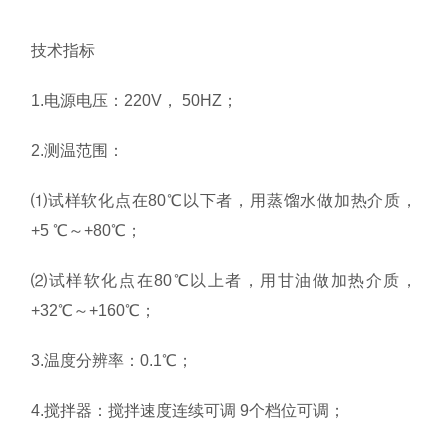
技术指标
1.电源电压：220V， 50HZ；
2.测温范围：
⑴试样软化点在80℃以下者，用蒸馏水做加热介质，
+5 ℃～+80℃；
⑵试样软化点在80℃以上者，用甘油做加热介质，
+32℃～+160℃；
3.温度分辨率：0.1℃；
4.搅拌器：搅拌速度连续可调 9个档位可调；