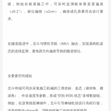
级，例如在桩基施工中，可实时监测桩体垂直度偏差
（≤0.1°）、桩位偏移（≤2cm），确保成孔质量符合设计要
求。
在隧道掘进中，北斗与惯性导航（IMU）融合，实现盾构机姿
态的连续监测，避免因方向偏差导致的隧道错位。
全要素空间感知
北斗终端可同步采集施工机械的三维坐标、姿态（俯仰角、横
滚角）、作业速度等参数，形成“空间-时间-状态”多维数据链。
例如，在沥青路面摊铺中，北斗引导摊铺机按设计高程行驶，
误差控制在±5mm内，消除传统施工中的波浪形路面。