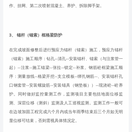
作、挂网、第二次喷射混凝土、养护、拆除脚手架。
3、 锚杆（锚索）框格梁防护
在完成坡面修整后进行预应力锚杆（锚索）施工，预应力锚杆
（锚索）施工顺序：钻孔--清孔--安装锚杆、锚索（与注浆管一
起）--注浆--施工锚梁--张拉--锁定--补浆。钢筋砼框梁施工顺
序：测量放线--格梁开挖--支立模板--绑扎钢筋--、安装锚杆孔
口钢套管--安装螺旋筋--安装锚具（钢垫板））--现浇砼--砼养
护。同时做好监控量测工作，监测项目主要包括地面位移监
测、深层位移（测斜）监测及人工巡视监测。监测工作一般可
在边坡加固工程完成六个月内或当年雨季结束后三个月如无明
显位移可结束，否则需视具体情况定。