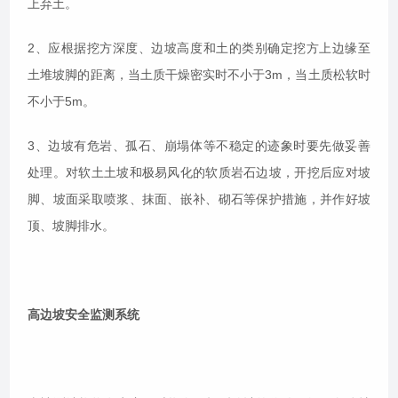
上弃土。
2、应根据挖方深度、边坡高度和土的类别确定挖方上边缘至
土堆坡脚的距离，当土质干燥密实时不小于3m，当土质松软时
不小于5m。
3、边坡有危岩、孤石、崩塌体等不稳定的迹象时要先做妥善
处理。对软土土坡和极易风化的软质岩石边坡，开挖后应对坡
脚、坡面采取喷浆、抹面、嵌补、砌石等保护措施，并作好坡
顶、坡脚排水。
高边坡安全监测系统