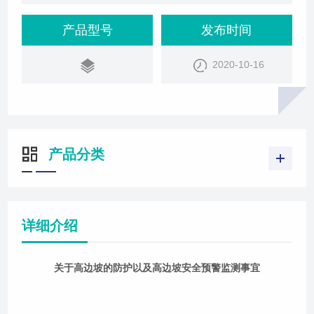
坡，其边坡高度因素将对边坡稳定性产生重要作用和
影响，其边坡稳定性分析和防护加固工程设计应进行
产品型号
发布时间
个别或特
2020-10-16
产品分类
详细介绍
关于高边坡的防护以及高边坡安全预警监测事宜