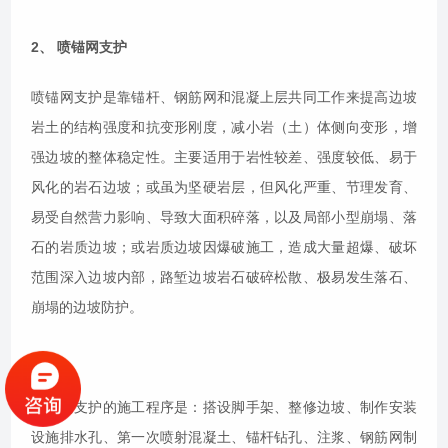
2、 喷锚网支护
喷锚网支护是靠锚杆、钢筋网和混凝上层共同工作来提高边坡
岩土的结构强度和抗变形刚度，减小岩（土）体侧向变形，增
强边坡的整体稳定性。主要适用于岩性较差、强度较低、易于
风化的岩石边坡；或虽为坚硬岩层，但风化严重、节理发育、
易受自然营力影响、导致大面积碎落，以及局部小型崩塌、落
石的岩质边坡；或岩质边坡因爆破施工，造成大量超爆、破坏
范围深入边坡内部，路堑边坡岩石破碎松散、极易发生落石、
崩塌的边坡防护。
喷锚网支护的施工程序是：搭设脚手架、整修边坡、制作安装
设施排水孔、第一次喷射混凝土、锚杆钻孔、注浆、钢筋网制