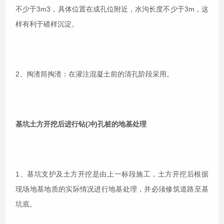
不少于3m3，具体位置在成孔位附近，水沟长度不少于3m，这
样有利于碴样沉淀。
2、掏渣筒掏渣：在灌注混凝土前的清孔阶段采用。
基坑土方开挖后进行钻(冲)孔桩的地基处理
1、基坑支护及土方开挖是由上一标段施工，土方开挖后根据
现场地基地质的实际情况进行地基处理，并必须修筑道路至基
坑底。