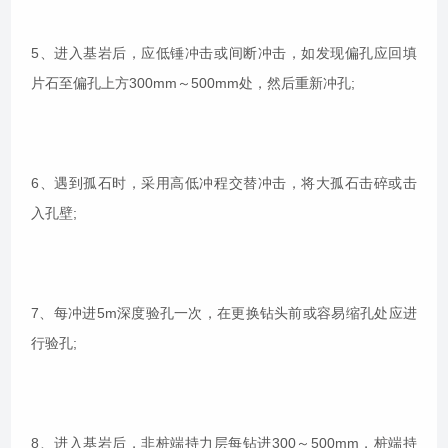
5、进入基岩后，应低锤冲击或间断冲击，如发现偏孔应回填
片石至偏孔上方300mm～500mm处，然后重新冲孔;
6、遇到孤石时，采用高低冲程交替冲击，将大孤石击碎或击
入孔壁;
7、每冲进5m深度验孔一次，在更换钻头前或容易缩孔处应进
行验孔;
8、进入基岩后，非桩端持力层每钻进300～500mm，桩端持