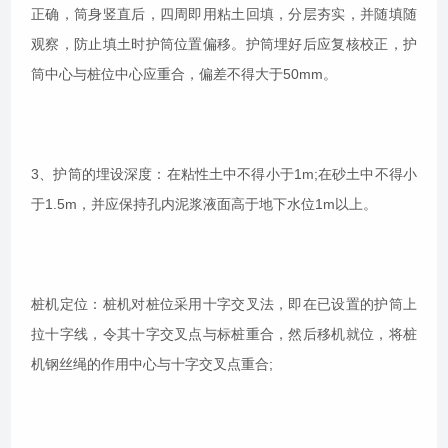
正确，筒身竖直后，四周即用粘土回填，分层夯实，并随填随
观察，防止填土时护筒位置偏移。护筒埋好后应复核校正，护
筒中心与桩位中心应重合，偏差不得大于50mm。
3、护筒的埋设深度：在粘性土中不得小于1m;在砂土中不得小
于1.5m，并应保持孔内泥浆液面高于地下水位1m以上。
桩机定位：桩机对桩位采用十字交叉法，即在已设置的护筒上
拉十字线，令其十字交叉点与标桩重合，然后移机就位，将桩
机钢丝绳的作用中心与十字交叉点重合;