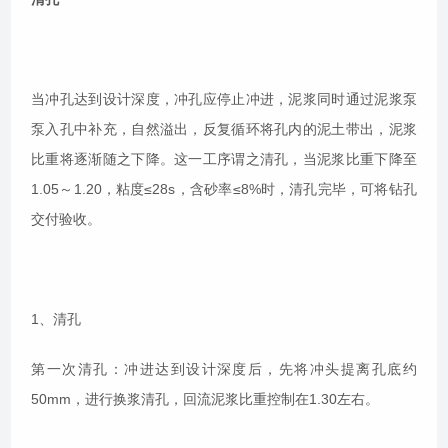
当冲孔达到设计深度，冲孔应停止冲进，泥浆同时通过泥浆泵
泵入孔中补充，自然溢出，反复循环将孔内的泥土带出，泥浆
比重将逐渐随之下降。这一工序谓之清孔，当泥浆比重下降至
1.05～1.20，粘度≤28s，含砂率≤8%时，清孔完毕，可将钻孔
交付验收。
1、清孔
第一次清孔：冲进达到设计深度后，先将冲头提离孔底约
50mm，进行换浆清孔，回流泥浆比重控制在1.30左右。