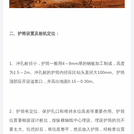
二、护筒设置及桩机定位：
1、冲孔桩径小，护筒一般用4～8mm厚的钢板加工制成，高度
为1.5～2m。冲孔桩的护筒内径应比钻头直径大100mm。护筒
顶部应开设溢浆口，并高出地面0.15～0.30m。
2、护筒有定位、保护孔口和维持水位高差等重要作用。护筒
位置要根据设计桩位，按纵横轴线中心埋设。埋设护筒的坑不
要太大。坑挖好后，将坑底整平，然后放入护筒，经检查位置