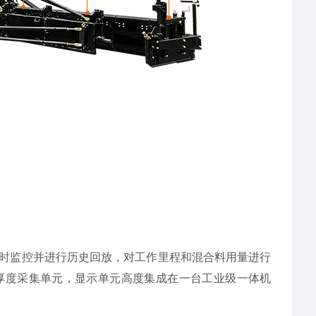
时监控并进行历史回放，对工作里程和混合料用量进行
厚度采集单元，显示单元高度集成在一台工业级一体机