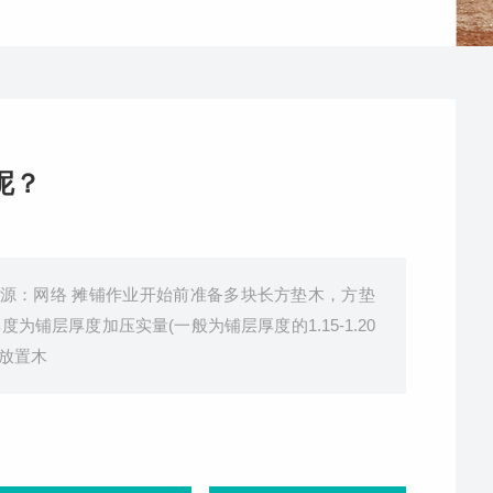
呢？
源：网络 摊铺作业开始前准备多块长方垫木，方垫
为铺层厚度加压实量(一般为铺层厚度的1.15-1.20
放置木