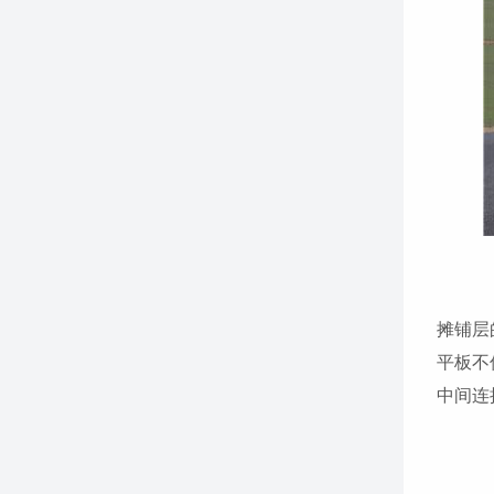
摊铺层
平板不
中间连