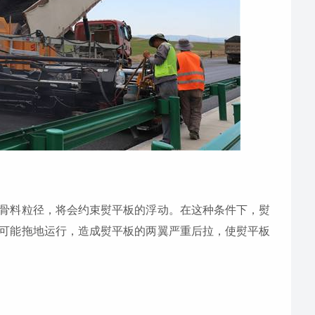
骨料粒径，将会约束熨平板的浮动。在这种条件下，熨
可能拖地运行，造成熨平板的两翼严重后拉，使熨平板