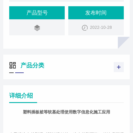
接触的消费可能会少一些。这个桩型它主要是适合于
那种饱和的含水率比较高的地区，类似于这个在我们
产品型号
发布时间
沿海地界一带进行了一些滩涂催田作业得到的一些陆
2022-10-28
地。在这个时候呢需要进行快速的排水然后让我们的
这个软土地地基固结沉降下来。那么它的作业方式呢
就是用我们的塑料插板桩的桩机带着我们的塑料
产品分类
详细介绍
塑料插板桩等软基处理使用数字信息化施工应用