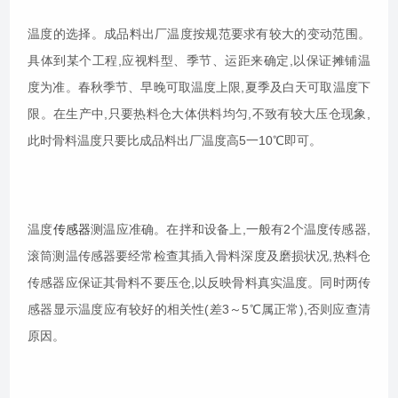
温度的选择。成品料出厂温度按规范要求有较大的变动范围。
具体到某个工程,应视料型、季节、运距来确定,以保证摊铺温
度为准。春秋季节、早晚可取温度上限,夏季及白天可取温度下
限。在生产中,只要热料仓大体供料均匀,不致有较大压仓现象,
此时骨料温度只要比成品料出厂温度高5一10℃即可。
温度
传感器
测温应准确。在拌和设备上,一般有2个温度传感器,
滚筒测温传感器要经常检查其插入骨料深度及磨损状况,热料仓
传感器应保证其骨料不要压仓,以反映骨料真实温度。同时两传
感器显示温度应有较好的相关性(差3～5℃属正常),否则应查清
原因。