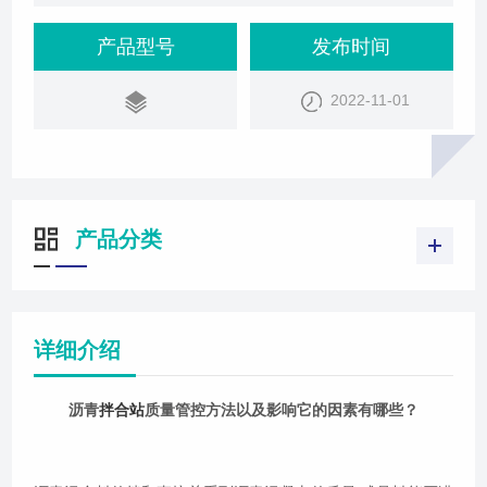
面施工质量的必要条件。根据自身工作经验,下面从几
个方面介绍如何控制沥青混凝土质量。一、设备系统
产品型号
发布时间
及料况的稳定性稳定的生产设备系统,才能创造出好的
2022-11-01
工况。因而必须保证设备的完好性,运行的稳定性。每
天的日常保养、检查维修是必不可少的,同时要做好重
点部位的检修、工作。生产中料况的
产品分类
详细介绍
沥青
拌合站
质量管控方法以及影响它的因素有哪些？