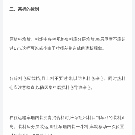
三、离析的控制
原材料堆放。料场中各种规格集料应分层堆放,每层厚度不应超
过1 m,这样可以减小由于粒径差别造成的离析现象。
各冷料仓应截挡,且上料不要过满,以防各料仓串仓。同时热料
仓应注意检查,以防因集料磨损料仓导致串仓。
在往运输车厢内装沥青混合料时,应缩短出料口到车厢的装料距
离。装料应分层装运,即往车厢内装一斗料,车就移动一次位置,