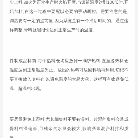
少上料,加火为正常生产时火焰开度,当滚筒温度达到100℃时,开
始加料,在这一过程中要配以必要的手动调控。需要注意的是,
调温要有一定的提前量,因为系统是有一个滞后时间的。通过这
样调整,骨料就能很快达到正常生产时的温度。
拌制成品料前,每个热料仓均应放掉一满铲热料,直至各热料仓
温度达到正常温度为止。放出的热料可放回料场再利用,切记不
要直接放入冷料仓,以避免温度的大起大落。这样可有效避免低
温、超温料出现。
要尽量避免上湿料,尤其细集料不要有湿料。过湿的集料会造成
骨料料温偏低,且残余含水量会较大,影响沥青混合料拌和质
量。