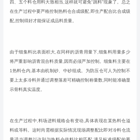
四、五个料仓用料大致相当,这样就可避免“跳料”现象了。总之
在生产过程中要严格控制热料仓合成级配,即生产配合比合成级
配,控制得好才能保证成品料质量。
由于细集料比表面积大,在同样的沥青用量下,细集料用量多少
将严重影响沥青混合料质量,因而必须严加控制。细集料主要在
1热料仓内,基本由机制砂、中砂组成。为防压仓可人为控制不
要上太多冷料并通过调整落差可精确控制称量数,同时能准确显
示骨料真实温度。
在生产过程中,料场进料规格会有变动,具体表现在某热料仓溢
料或等料。这时尚需根据实际情况现场调整配比即对冷料仓流
量适当调整以达到与热料仓供料比相匹配,满足标准级配的要