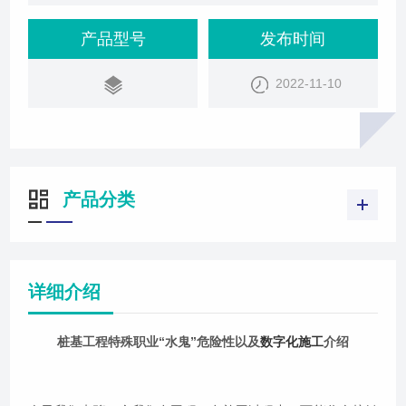
个名字，一定会非常非常敬佩的一个职业。这个职业
呀，我们号称，上来了赚2万，上不来100万，我们的
产品型号
发布时间
视频前的朋友可能会讲，这是个什么样的职业呢。跟
2022-11-10
上来了上不来有关系，这个职业的名字叫“水鬼”，什
么是水鬼？我们在进行，桩机施工的过程中，实际上
都会进行一些非常非常，深的一些桩机
产品分类
详细介绍
桩基工程特殊职业“水鬼”危险性以及
数字化施工
介绍