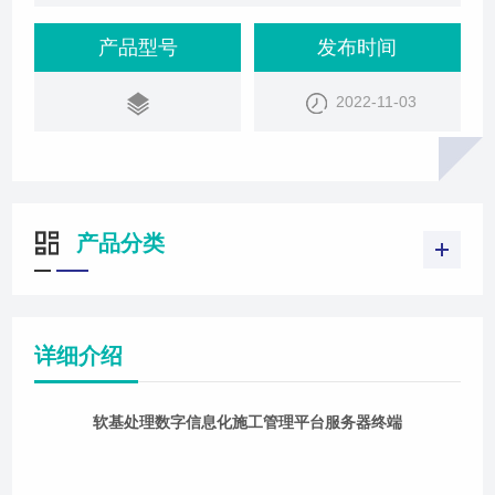
们说把现场的这些位置数据，我们的深度数据等等这
些数据我们要采集回来。那么我们是非常需要一个非
产品型号
发布时间
常功能强大的一个平台去支持。那么我们之前也曾经
2022-11-03
讲过现在一般情况下我们的智慧工程会分为三部分：
第一个呢就是平台，第二个呢它的传动系统，第三个
就是我们的终端系统。那今天我们来讲一讲软基
产品分类
详细介绍
软基处理数字信息化施工管理平台服务器终端