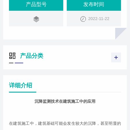
测等过程中，具有安全预报、科学评价及检验施工质
产品型号
发布时间
量等职能。因此，在建筑物施工期间，有效地进行监
2022-11-22
测并通过已有监测数据来预测建筑物地基及其本身的
沉降变形情况已成为确保建筑物安全的重要工作。.
一、沉降监测的基本要求1.仪器设备、人员素
产品分类
详细介绍
沉降监测技术在建筑施工中的应用
在建筑施工中，建筑基础可能会发生较大的沉降，甚至明显的