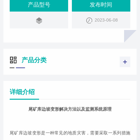
长沉积滩、将库内水位从坝顶向后推移等。这些措施
产品型号
发布时间
有助于降低边坡变形的风险，确保尾矿库的安全运
2023-06-08
行。解决尾矿库边坡变形的方法有：降低库水位：选
择合理的排放水方式，调控溢水高度，加长沉积滩，
将库内水位从坝顶向后推移。边坡稳定：按设计要
产品分类
详细介绍
尾矿库边坡变形解决方法以及监测系统原理
尾矿库边坡变形是一种常见的地质灾害，需要采取一系列措施