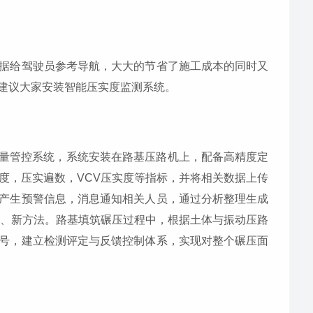
据给驾驶员参考导航，大大的节省了施工成本的同时又
建议大家安装智能压实度监测系统。
量管控系统，系统安装在路基压路机上，配备高精度定
度，压实遍数，VCV压实度等指标，并将相关数据上传
产生预警信息，消息通知相关人员，通过分析整理生成
术、新方法。路基填筑碾压过程中，根据土体与振动压路
号，建立检测评定与反馈控制体系，实现对整个碾压面