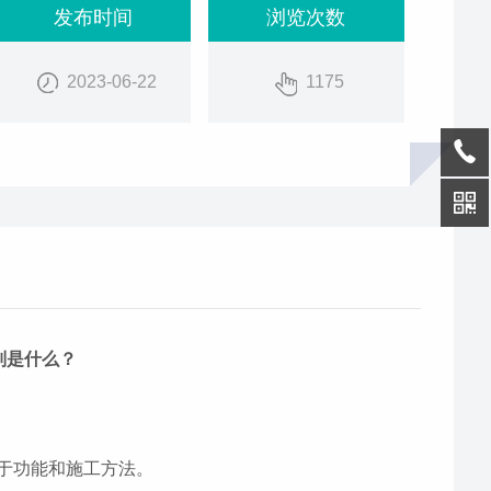
发布时间
浏览次数
2023-06-22
1175
别是什么？
于功能和施工方法。