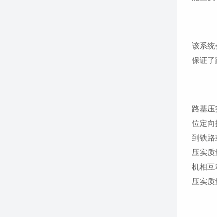
该系统
保证了
路基
压
位定向
到铁路
压实质
机相互
压实质