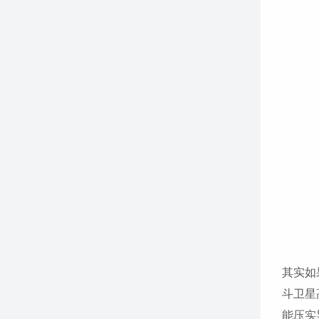
其实如
斗卫星
能压实