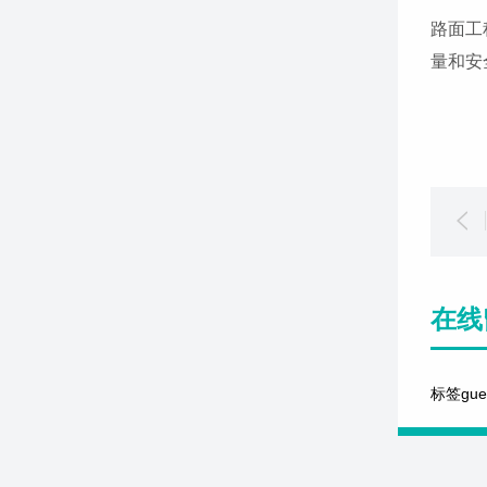
路面工
量和安
在线
标签gu