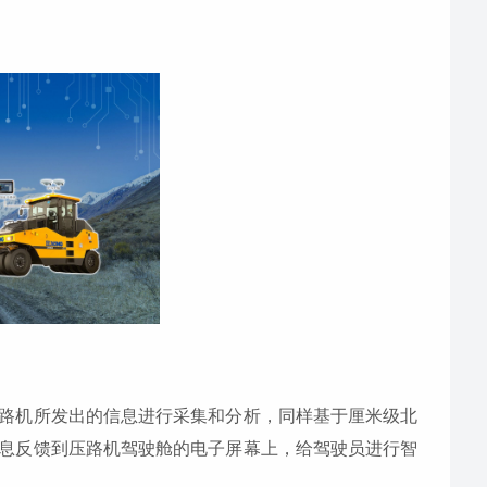
路机所发出的信息进行采集和分析，同样基于厘米级北
息反馈到压路机驾驶舱的电子屏幕上，给驾驶员进行智