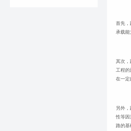
首先，
承载能
其次，
工程的
在一定
另外，
性等因
路的基