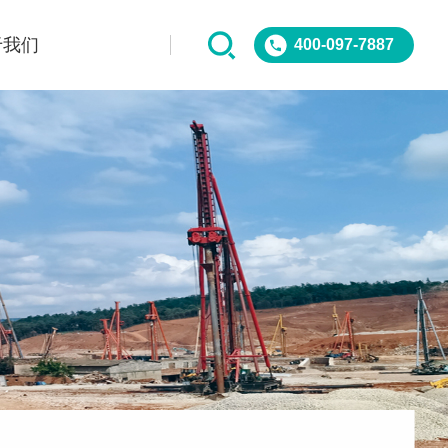
于我们
400-097-7887