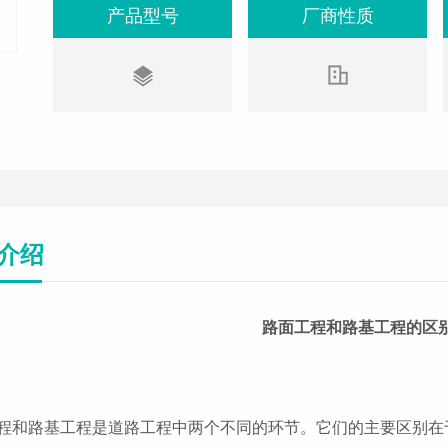
产品型号
厂商性质
介绍
路面工程和路基工程的区
程和路基工程是道路工程中两个不同的环节。它们的主要区别在