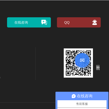
在线咨询
QQ
✉
扫码关注我们
m
在线咨询
售前客服