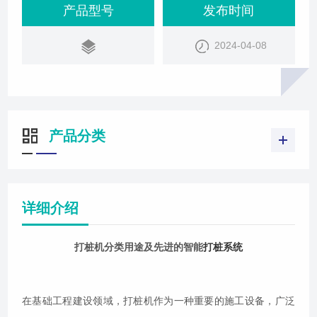
现，极大地提高了施工效率和质量。打桩机的分类及
产品型号
发布时间
用途打桩机主要分为静压式、振动式、冲击式等多种
2024-04-08
类型。静压式打桩机通过静压力将桩体压入土中，适
用于软土地质；振动式打桩机则利用振动原理使桩体
沉入土中，适用于多种地质条件；冲击式打桩机则
产品分类
详细介绍
打桩机分类用途及先进的智能
打桩系统
在基础工程建设领域，打桩机作为一种重要的施工设备，广泛