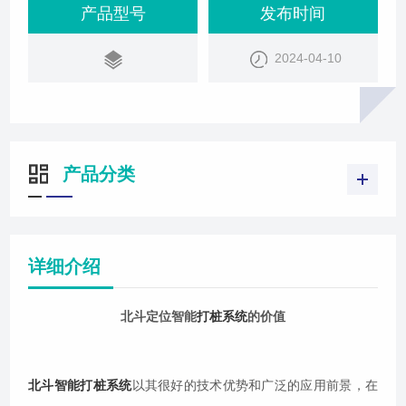
中测量放样工作量大、放样难度高的问题而设计，不
产品型号
发布时间
仅提高了施工精度和效率，还降低了施工成本，为现
2024-04-10
代工程建设提供了强有力的支持。首先，北斗智能打
桩系统通过安装北斗高精度三天线一体化终端接收
机，实现了对桩机的精确引导。通过将设计好的桩
产品分类
详细介绍
北斗定位智能
打桩系统
的价值
北斗智能打桩系统
以其很好的技术优势和广泛的应用前景，在