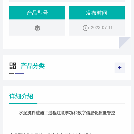
面，并确定桩的位置和深度。同时，需要检查水泥搅
拌桩机的状况和设备是否齐全，确保设备能够正常运
产品型号
发布时间
转。水泥浆液的制备：水泥浆液的配合比和水泥质量
2023-07-11
对搅拌桩的施工质量有重要影响。在制备水泥浆液
时，需要根据设计要求进行配合比，并严格控制水泥
的质量，确保水泥搅拌桩的强度和稳定性。钻孔质
产品分类
详细介绍
水泥搅拌桩施工过程注意事项和数字信息化质量管控