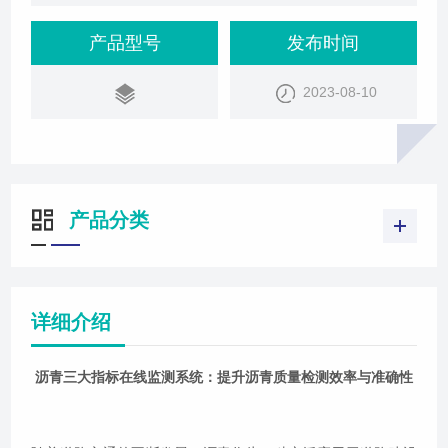
测显得尤为重要。我司为了解决传统沥青质量检测方
法的不足，开发了一套先进的沥青三大指标在线监测
产品型号
发布时间
系统。该系统旨在实时监控沥青的三大指标，为沥青
2023-08-10
质量的提升提供强有力的支持。系统介绍沥青三大指
标在线监测系统是一种集成了先进传感器技术、数据
采集与分析技术于一体的智能化监控系统。该系
产品分类
详细介绍
沥青三大指标在线监测系统：提升沥青质量检测效率与准确性