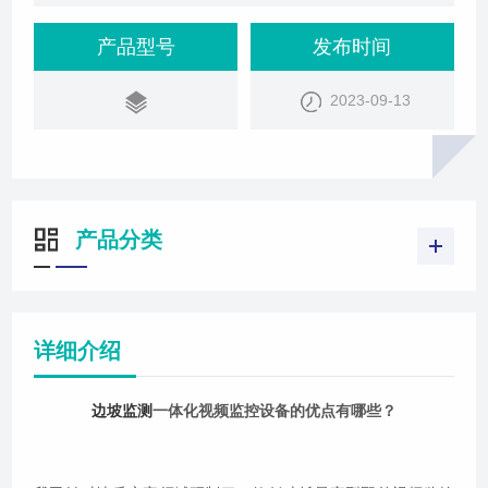
能、高可靠性的智能监控设备。该设备采用一体化设
计，集成了电源、数据采集与处理系统、通讯模块和
产品型号
发布时间
多种传感器，可以在24小时内对监测目标进行不间断
2023-09-13
的监控。它还具有定时图像抓拍和实时数据访问的功
能，可以满足用户的不同需求。该设备采用海康威视
E系列200万像素4寸红外网络高清智能球机
产品分类
详细介绍
边坡监测
一体化视频监控设备的优点有哪些？