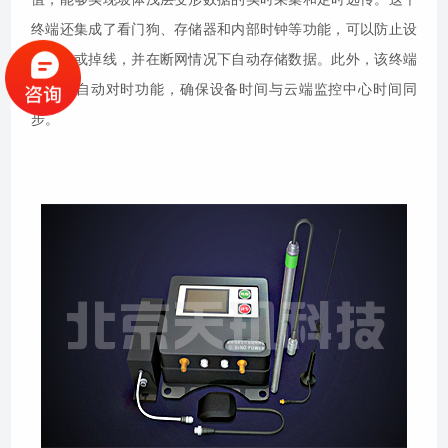
终端还集成了看门狗、存储器和内部时钟等功能，可以防止设
备死机或掉线，并在断网情况下自动存储数据。此外，该终端
还支持自动对时功能，确保设备时间与云端监控中心时间同
步。