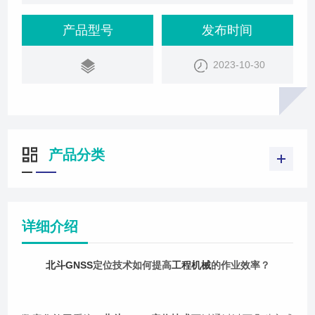
定位技术能够提供高精度的位置信息，帮助工程机械
在作业过程中更准确地确定自己的位置和方向。这有
产品型号
发布时间
助于减少重复作业和遗漏作业地区的情况，提高作业
2023-10-30
的准确性和效率。实时导航：利用北斗GNSS定位技
术，工程机械可以实时接收卫星信号，获取自身位置
和航向信息，并与其他传感器信息融合
产品分类
详细介绍
北斗GNSS
定位技术如何提高
工程机械
的作业效率？