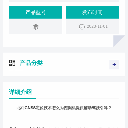
安装北斗GNSS接收机：在挖掘机上安装北斗GNSS
接收机，用于接收卫星信号并获取自身的位置信息。
产品型号
发布时间
集成导航系统：将北斗GNSS接收机与挖掘机的导航
2023-11-01
系统集成，根据接收到的卫星信号和导航地图数据，
实时计算出挖掘机的位置和航向信息。路径规划：在
导航系统中输入需要挖掘的区域或路
产品分类
详细介绍
北斗GNSS
定位技术怎么为挖掘机提供辅助驾驶引导？