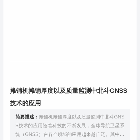
关于我们
摊铺机摊铺厚度以及质量监测中北斗GNSS
技术的应用
简要描述：
摊铺机摊铺厚度以及质量监测中北斗GNS
S技术的应用随着科技的不断发展，全球导航卫星系
统（GNSS）在各个领域的应用越来越广泛。其中，