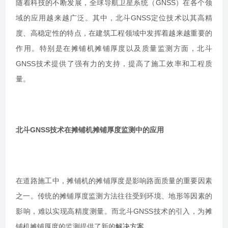
随着科技的不断发展，全球导航卫星系统（GNSS）在各个领
域的应用越来越广泛。其中，北斗GNSS定位技术以其高精
度、高稳定性的特点，在建筑工程领域中发挥着越来越重要的
作用。特别是在摊铺机摊铺厚度以及质量监测方面，北斗
GNSS技术提供了强有力的支持，提高了施工效率和工程质
量。
北斗GNSS技术在摊铺机摊铺厚度监测中的应用
在道路施工中，摊铺机的摊铺厚度是影响路面质量的重要因素
之一。传统的摊铺厚度监测方法往往受到环境、地形等因素的
影响，难以实现高精度测量。而北斗GNSS技术的引入，为摊
铺机摊铺厚度的监测提供了新的
解决方案
。