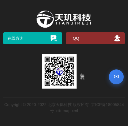
在线咨询
QQ
扫码关注我们
✉
Copyright © 2020-2022 北京天玑科技 版权所有
京ICP备18005844
号
sitemap.xml