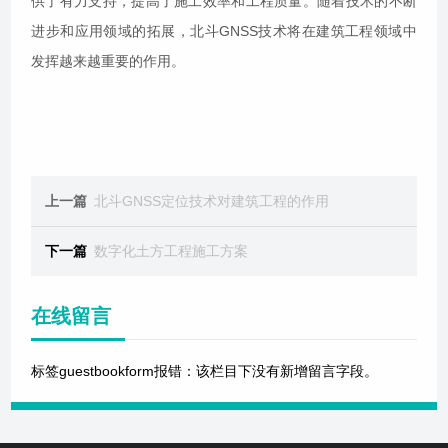
供了有力支持，提高了施工效率和工程质量。随着技术的不断
进步和应用领域的拓展，北斗GNSS技术将在建筑工程领域中
发挥越来越重要的作用。
上一篇
北斗GNSS定位技术对建筑工程的作用
下一篇
数字化土方工程施工方案
在线留言
标签guestbookform报错：该栏目下没有新增留言字段。