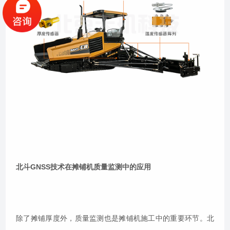
北斗GNSS技术在摊铺机质量监测中的应用
除了摊铺厚度外，质量监测也是摊铺机施工中的重要环节。北