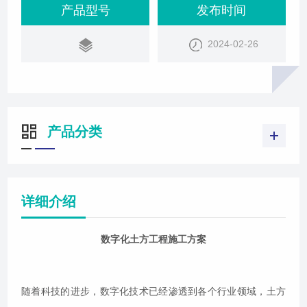
需求。因此，数字化土方工程施工方案应运而生，旨
产品型号
发布时间
在通过数字技术的应用，提高土方工程的效率、精度
2024-02-26
和安全性。数字化土方工程施工方案的优势提高效
率：数字化技术可以自动完成大量的计算和分析工
作，减少人工干预，从而提高施工效率。提高精度：
通
产品分类
详细介绍
数字化土方工程施工方案
随着科技的进步，数字化技术已经渗透到各个行业领域，土方