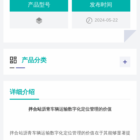
设备，系统能够记录每一盘料从拌合站、到运输车
产品型号
发布时间
辆、到摊铺全过程的数据，实现生产和运输的信息
2024-05-22
化。车辆运输管理系统这种管理方式为施工质量溯源
提供了可靠的数据依据，有助于及时发现并纠正潜在
问题。具体来说，数字化定位管理的价值主要体现在
产品分类
详细介绍
拌合站
沥青车辆运输数字化定位管理的价值
拌合站沥青车辆运输数字化定位管理的价值在于其能够显著提