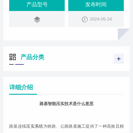
度等指标，确保施工过程中的每一步都符合质量标
产品型号
发布时间
准。通过对数据的实时分析，系统能在数据异常时迅
2024-05-24
速发出预警，使相关人员能够及时采取措施，避免质
量问题的进一步扩大。压实质量成果报告系统能够生
成详细的压实质量成果报告，为施工质量评估提
产品分类
详细介绍
路基智能压实技术是什么意思
路基连续
压实系统
为铁路、公路路基施工提供了一种高效且精