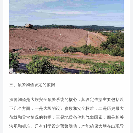
三、预警阈值设定的依据
预警阈值是大坝安全预警系统的核心，其设定依据主要包括以
下几个方面：一是大坝的设计参数和安全标准；二是历史最大
荷载和异常情况的数据；三是地质条件和气象因素；四是相关
法规和标准。只有科学设定预警阈值，才能确保大坝在出现异