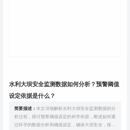
关于我们
水利大坝安全监测数据如何分析？预警阈值
设定依据是什么？
简要描述：
本文详细解析水利大坝安全监测数据的分
析过程，探讨预警阈值设定的科学依据，阐述如何通
过科学的数据分析和阈值设定，确保大坝安全，保障