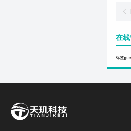
在线
标签gu