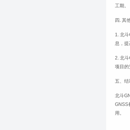
工期。
四. 其
1. 
息，提
2. 
项目的
五、结
北斗G
GNS
用。