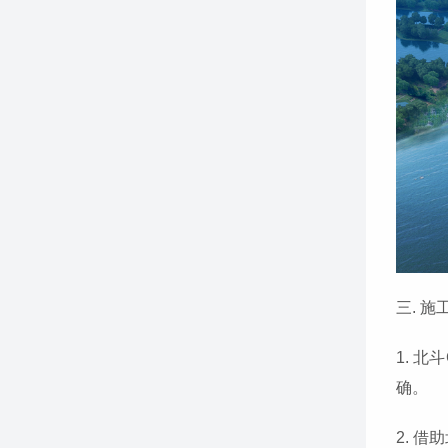
三. 
1. 
确。
2. 