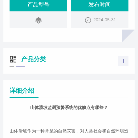
该系统通过实时监测山体状态，利用先进的数据分析
产品型号
发布时间
和预警技术，为灾害的预测、预警和应对提供了有力
2024-05-31
支持。然而，任何系统都有其两面性，今天我们将对
山体滑坡监测预警系统的优缺点进行分析。山体滑坡
监测预警系统的优点实时预警：山体滑坡监测预
产品分类
详细介绍
山体滑坡监测预警系统的优缺点有哪些？
山体滑坡作为一种常见的自然灾害，对人类社会和自然环境造